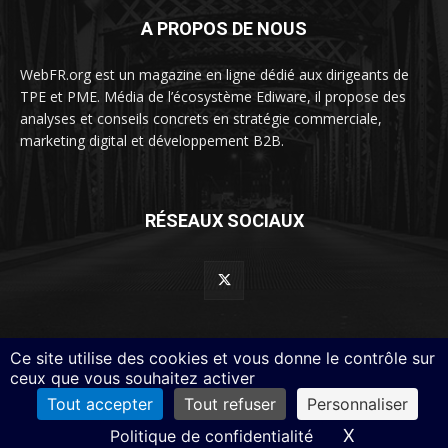
A PROPOS DE NOUS
WebFR.org est un magazine en ligne dédié aux dirigeants de
TPE et PME. Média de l’écosystème Ediware, il propose des
analyses et conseils concrets en stratégie commerciale,
marketing digital et développement B2B.
RÉSEAUX SOCIAUX
Ce site utilise des cookies et vous donne le contrôle sur
ceux que vous souhaitez activer
© Webfr.org
Tout accepter
Tout refuser
Personnaliser
À propos
Politique de confidentialité
Mentions légales
X
Masquer le
Politique de confidentialité
Contactez-nous