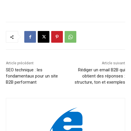
Article précédent
Article suivant
SEO technique : les
Rédiger un email B2B qui
fondamentaux pour un site
obtient des réponses :
B2B performant
structure, ton et exemples